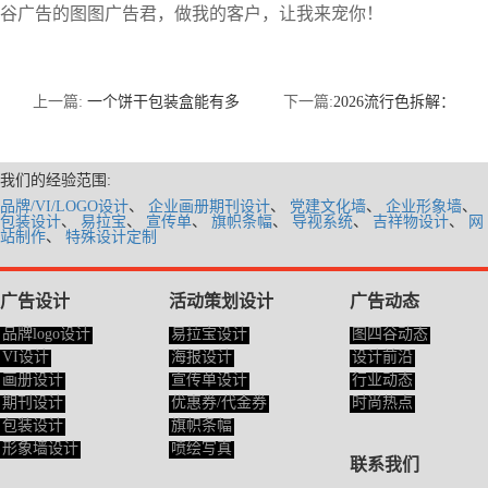
谷广告的图图广告君，做我的客户，让我来宠你！
上一篇:
一个饼干包装盒能有多
下一篇:
2026流行色拆解：
我们的经验范围:
品牌/VI/LOGO设计
、
企业画册期刊设计
、
党建文化墙
、
企业形象墙
、
包装设计
、
易拉宝
、
宣传单
、
旗帜条幅
、
导视系统
、
吉祥物设计
、
网
站制作
、
特殊设计定制
广告设计
活动策划设计
广告动态
品牌logo设计
易拉宝设计
图四谷动态
VI设计
海报设计
设计前沿
画册设计
宣传单设计
行业动态
期刊设计
优惠券/代金券
时尚热点
包装设计
旗帜条幅
形象墙设计
喷绘写真
联系我们