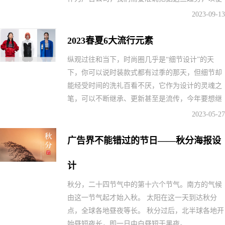
为客户制定最合适的营销策略。下面，让我们一起
2023-09-13
来分析2023年秋冬的流行趋势
2023春夏6大流行元素
纵观过往和当下，时尚圈几乎是“细节设计”的天
下，你可以说时装款式都有过季的那天，但细节却
能经受时间的洗礼百看不厌，它作为设计的灵魂之
笔，可以不断继承、更新甚至是流传，今年要想继
续玩转时尚，那从细节入手准没错
2023-05-27
广告界不能错过的节日——秋分海报设
计
秋分，二十四节气中的第十六个节气。南方的气候
由这一节气起才始入秋。 太阳在这一天到达秋分
点，全球各地昼夜等长。 秋分过后，北半球各地开
始昼短夜长，即一日中白昼短于黑夜。