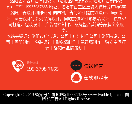
洛阳图四谷广告有限公司（洛阳品牌设计公司|洛阳广告制作公
司） TEL:19937987665 地址：洛阳市西工区王城大道升龙广场C座
洛阳广告设计制作公司-
图四谷广告
为企业提供VI设计、logo设
计、画册设计等系列品牌设计，同时提供企业形象墙设计、独立空
间打造、包装设计、广告物料制作、品牌整合营销等品牌全案服
务。
本站关键词：洛阳市广告设计公司｜广告制作公司｜洛阳vi设计公
司｜画册制作｜包装设计｜形象墙制作｜党建墙制作｜独立空间打
造｜洛阳市品牌策划｜
服务热线
点我留言
199 3798 7665
在线聊起来
Copyright © 2019 备案号：
豫ICP备19007765号
www.lyaddesign.com 图
四谷广告All Rights Reserve