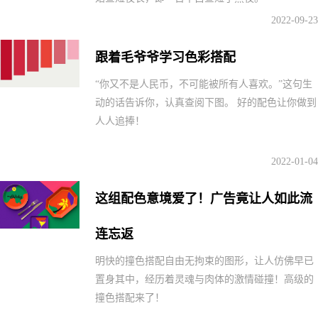
2022-09-23
跟着毛爷爷学习色彩搭配
“你又不是人民币，不可能被所有人喜欢。”这句生
动的话告诉你，认真查阅下图。 好的配色让你做到
人人追捧！
2022-01-04
这组配色意境爱了！广告竟让人如此流
连忘返
明快的撞色搭配自由无拘束的图形，让人仿佛早已
置身其中，经历着灵魂与肉体的激情碰撞！高级的
撞色搭配来了！