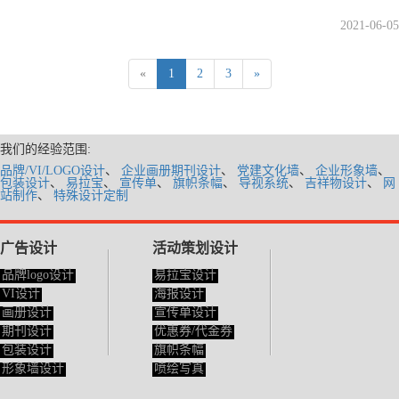
2021-06-05
«
1
2
3
»
我们的经验范围:
品牌/VI/LOGO设计
、
企业画册期刊设计
、
党建文化墙
、
企业形象墙
、
包装设计
、
易拉宝
、
宣传单
、
旗帜条幅
、
导视系统
、
吉祥物设计
、
网
站制作
、
特殊设计定制
广告设计
活动策划设计
品牌logo设计
易拉宝设计
VI设计
海报设计
画册设计
宣传单设计
期刊设计
优惠券/代金券
包装设计
旗帜条幅
形象墙设计
喷绘写真